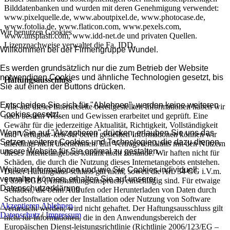
Bilddatenbanken und wurden mit deren Genehmigung verwendet:
www.pixelquelle.de, www.aboutpixel.de, www.photocase.de,
www.fotolia.de, www.flaticon.com, www.pexels.com,
Wir benutzen Cookies
www.unsplash.com, www.idd-net.de und privaten Quellen.
Lizenznachweise verwaltet die Fa. IDD.
Willkommen bei der Firmengruppe Wundel.
Es werden grundsätzlich nur die zum Betrieb der Website
notwendigen Cookies und ähnliche Technologien gesetzt, bis
Haftungsausschluss
Sie auf einen der Buttons drücken.
Entscheiden Sie sich für "Ablehnen", werden keine weiteren
Alle auf dieser Internetseite bereitgestellten Informationen haben wir
Cookies gesetzt.
nach bestem Wissen und Gewissen erarbeitet und geprüft. Eine
Gewähr für die jederzeitige Aktualität, Richtigkeit, Vollständigkeit
Wenn Sie auf "Akzeptieren" drücken, erlauben Sie uns das
und Verfügbar-keit der bereit gestellten Informationen können wir
Setzen weiterer Cookies und Technologien, die dazu dienen,
allerdings nicht übernehmen. Ein Vertragsverhältnis mit den Nutzern
unsere Website für Sie optimal zu gestalten.
dieses Internetangebots kommt nicht zustande. Wir haften nicht für
Schäden, die durch die Nutzung dieses Internetangebots entstehen.
Weitere Informationen und wie Sie Cookies individuell
Dieser Haftungsaus-schluss gilt nicht, soweit die Art. 34 GG i.V.m.
verwalten können, erhalten Sie auf unserer
§ 839 BGB (Amtshaftungsanspruch) einschlägig sind. Für etwaige
Datenschutzerklärung.
Schäden, die beim Aufrufen oder Herunterladen von Daten durch
Schadsoftware oder der Installation oder Nutzung von Software
Akzeptieren
Ablehnen
verursacht werden, wird nicht gehaftet. Der Haftungsausschluss gilt
Datenschutz
|
Impressum
nicht für Informationen, die in den Anwendungsbereich der
Europäischen Dienst-leistungsrichtlinie (Richtlinie 2006/123/EG –